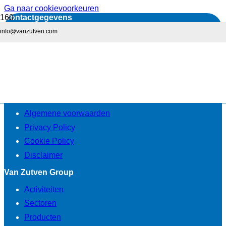
Ga naar cookievoorkeuren
Contactgegevens
info@vanzutven.com
Van Zutven Group
Pater van den Elsenlaan 15
5462 GG Veghel
T +31(0)413 310 419
E info@vanzutven.com
Privacy
Algemene voorwaarden
Privacy Policy
Cookie Policy
Disclaimer
Van Zutven Group
Activiteiten
Sectoren
Producten